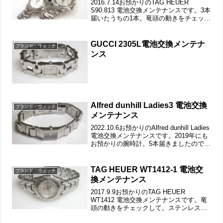
2016.7.14お預かりのTAG HEUER
S90.813 電池交換メンテナンスです。3本
届いたうちの1本。竜頭の動きをチェック
して。ステンレス無垢バンドに三つ折れ
ダブルロック。微調整位置をチェックし
ます。ベルトごと洗浄でバックルの汚
GUCCI 2305L電池交換メンテナ
ブランド・ウォッチ
れ...
ンス
Alfred dunhill Ladies3 電池交換
ブランド・ウォッチ
メンテナンス
2022.10.6お預かりのAlfred dunhill Ladies
電池交換メンテナンスです。2019年にも
お預かりの腕時計。5本届きましたので一
緒にこちらで紹介です。竜頭の動きをチ
ェックして。ステンレス無垢バンドに両
開きバックル。裏蓋...
TAG HEUER WT1412-1 電池交
ブランド・ウォッチ
換メンテナンス
2017.9.9お預かりのTAG HEUER
WT1412 電池交換メンテナンスです。竜
頭の動きをチェックして。ステンレス無
垢バンドに三つ折れダブルロック。バネ