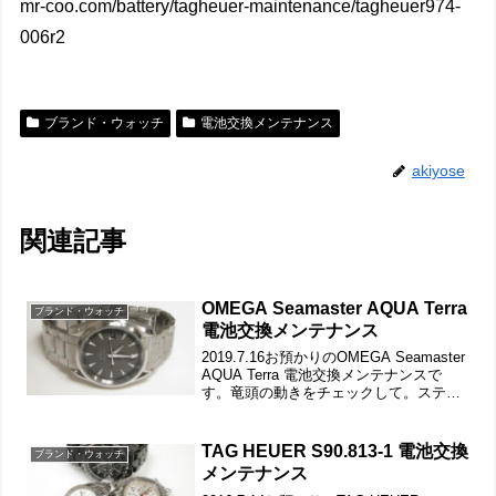
mr-coo.com/battery/tagheuer-maintenance/tagheuer974-
006r2
ブランド・ウォッチ
電池交換メンテナンス
akiyose
関連記事
OMEGA Seamaster AQUA Terra
ブランド・ウォッチ
電池交換メンテナンス
2019.7.16お預かりのOMEGA Seamaster
AQUA Terra 電池交換メンテナンスで
す。竜頭の動きをチェックして。ステン
レス無垢バンドに両開きバックル。バネ
棒ですが外れましたが伸縮が固く、洗浄
して注油しておきましょう。裏...
TAG HEUER S90.813-1 電池交換
ブランド・ウォッチ
メンテナンス