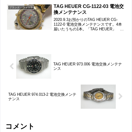
棒も洗浄して綺麗になりました。ブレス
の汚れもチェックします。ラグ部もです
TAG HEUER CG-1122-03 電池交
ブランド・ウォッチ
が余り汚...
換メンテナンス
2020.9.3お預かりのTAG HEUER CG-
1122-0 電池交換メンテナンスです。4本
届いたうちの1本。「TAG HEUER」
「Alein Silverstain」 「Cartier」竜頭の
動きをチェックして。遊び革の状態もチ
ェ...
TAG HEUER 973.006 電池交換メンテナ
ンス
TAG HEUER 974.013-2 電池交換メンテ
ナンス
コメント