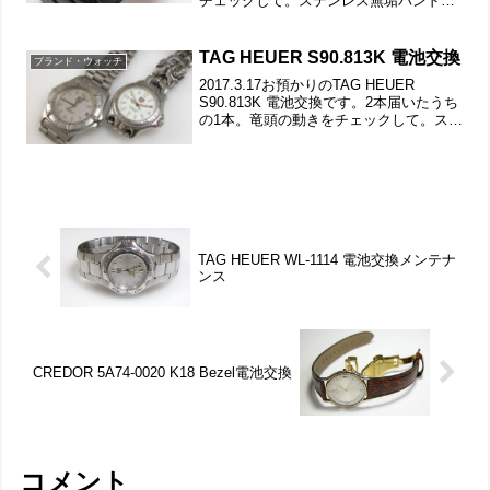
チェックして。ステンレス無垢バンドに
両開きバックル。裏蓋は4本ネジで留まっ
ていて裏蓋記載。裏蓋の裏側もチェック
します。これがムーブメントで。...
TAG HEUER S90.813K 電池交換
ブランド・ウォッチ
2017.3.17お預かりのTAG HEUER
S90.813K 電池交換です。2本届いたうち
の1本。竜頭の動きをチェックして。ステ
ンレス無垢バンドに三つ折れダブルロッ
ク。微調整位置をチェックします。バッ
クルの汚れは拭き取りで綺麗になりま
し...
TAG HEUER WL-1114 電池交換メンテナ
ンス
CREDOR 5A74-0020 K18 Bezel電池交換
コメント