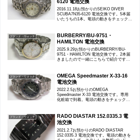
6120 電池交換
2016.11.18お預かりのSEIKO DIVER
SCUBA7N35-6120 電池交換です。5本届
いたうちの1本。竜頭の動きをチェックし
て。チタン無垢バンドに三つ折れバック
ルはダブルロック式。微調整位置をチェ
ックします。バックルの汚れ...
BURBERRY/BU-9751・
ブランド・ウォッチ
HAMILTON 電池交換
2025.9.29お預かりのBURBERRY/BU-
9751・HAMILTON 電池交換です。2本届
きましたので一緒にこちらで紹介です。
竜頭の動きをチェックして。ステンレス
無垢バンドに両開きバックル。裏蓋は4本
ネジで留まっていて裏蓋記載。こ...
OMEGA Speedmaster X-33-16
ブランド・ウォッチ
電池交換
2022.2.5お預かりのOMEGA
Speedmaster X-33 電池交換です。専用
化粧箱で到着。竜頭の動きをチェックし
て。チタン無垢バンドに三つ折れプッシ
ュバックル。微調整位置をチェックしま
す。裏蓋は9本ネジで留まっていて裏蓋記
RADO DIASTAR 152.0335.3 電
ブランド・ウォッチ
載。...
池交換
2021.2.7お預かりのRADO DIASTAR
152.0335.3 電池交換です。竜頭の動きを