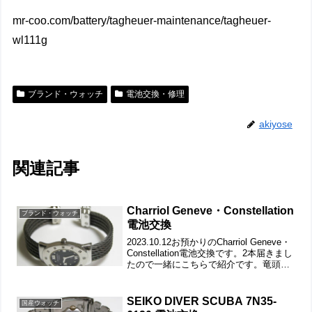
mr-coo.com/battery/tagheuer-maintenance/tagheuer-
wl111g
ブランド・ウォッチ
電池交換・修理
akiyose
関連記事
Charriol Geneve・Constellation
ブランド・ウォッチ
電池交換
2023.10.12お預かりのCharriol Geneve・
Constellation電池交換です。2本届きまし
たので一緒にこちらで紹介です。竜頭の
動きをチェックして。ステンレス無垢バ
ンドに三つ折れプッシュバックル。裏蓋
は”はめ込みタイプ...
SEIKO DIVER SCUBA 7N35-
国産ウォッチ